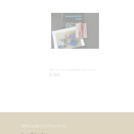
Boek en pakket beursje
€ 15,00
Betaalmethodes