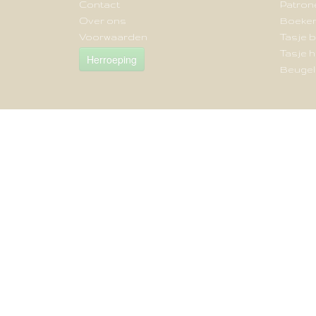
Contact
Patron
Over ons
Boeke
Voorwaarden
Tasje b
Tasje 
Herroeping
Beugels