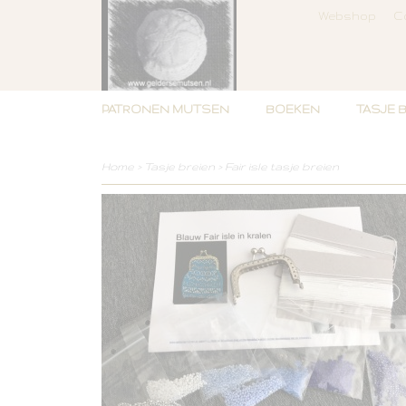
Webshop
C
PATRONEN MUTSEN
BOEKEN
TASJE 
Home
>
Tasje breien
>
Fair isle tasje breien