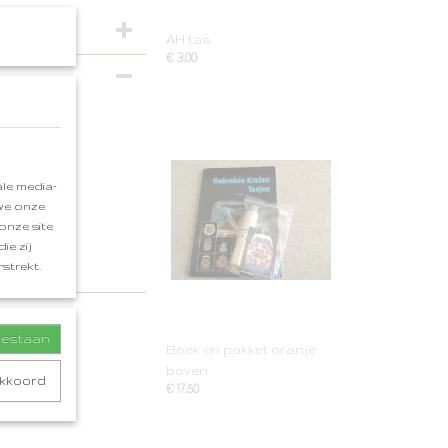
AH tas
€ 3,00
n.
le media-
 we onze
onze site
ie zij
strekt.
toestaan
Boek en pakket oranje
boven
akkoord
€ 17,50