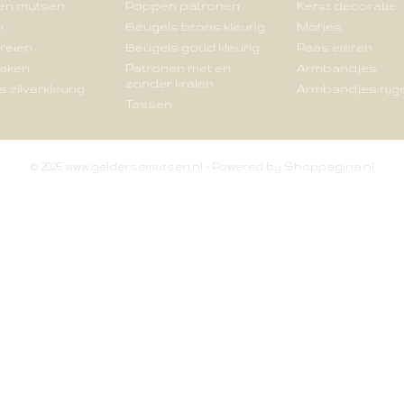
en mutsen
Poppen patronen
Kerst decoratie
n
Beugels brons kleurig
Mofjes
reien
Beugels goud kleurig
Paas eieren
haken
Patronen met en
Armbandjes
zonder kralen
 zilverkleurig
Armbandjes rijg
Tassen
© 2026 www.geldersemutsen.nl - Powered by Shoppagina.nl