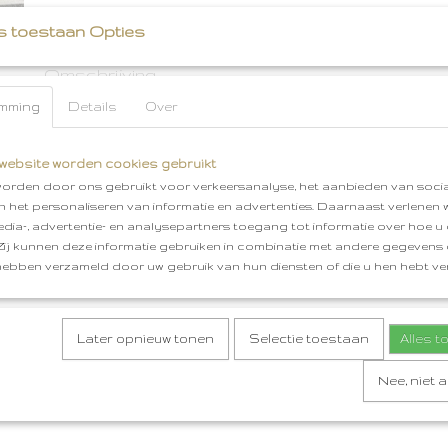
Specificaties
s toestaan Opties
Bruto gewicht
0,18 Kg
Omschrijving
mming
Details
Over
Tasje breien. Tussen breien van de kraal. Heen en weer breie
garen: wit
website worden cookies gebruikt
kralen: wit zilverkleurig, blauw tinten
orden door ons gebruikt voor verkeersanalyse, het aanbieden van socia
beugel: recht 6,5 cm zilver
en het personaliseren van informatie en advertenties. Daarnaast verlenen
edia-, advertentie- en analysepartners toegang tot informatie over hoe u 
 Zij kunnen deze informatie gebruiken in combinatie met andere gegevens d
hebben verzameld door uw gebruik van hun diensten of die u hen hebt ver
kl3
Later opnieuw tonen
Selectie toestaan
Alles 
Nee, niet 