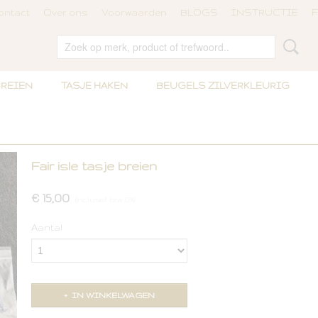
ontact
Over ons
Voorwaarden
BLOGS
INSTRUCTIE
F
BREIEN
TASJE HAKEN
BEUGELS ZILVERKLEURIG
Fair isle tasje breien
€ 15,00
(inclusief btw 0%)
Aantal
IN WINKELWAGEN