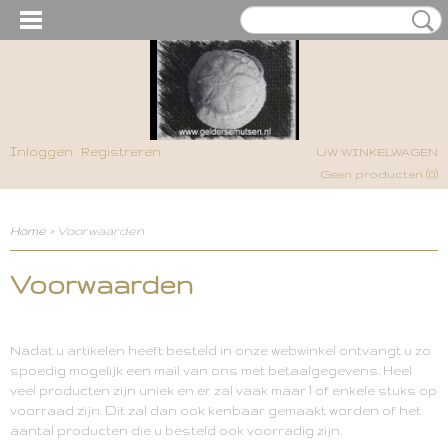
Inloggen
Registreren
UW WINKELWAGEN
Geen producten
(0)
Home
> Voorwaarden
Voorwaarden
Nadat u artikelen heeft besteld in onze webwinkel ontvangt u zo
spoedig mogelijk een mail van ons met betaalgegevens. Heel
veel producten zijn uniek en er zal vaak maar 1 of enkele stuks op
voorraad zijn. Dit zal dan ook kenbaar gemaakt worden of het
aantal producten die u besteld ook voorradig zijn.